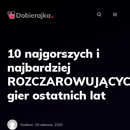
Przejdź
do
MENU
treści
10 najgorszych i
najbardziej
ROZCZAROWUJĄCY
gier ostatnich lat
Dodano:
25 czerwca, 2025