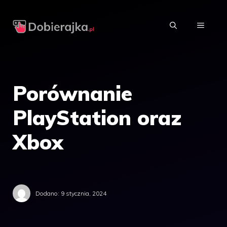
Przejdź
do
MENU
treści
Porównanie
PlayStation oraz
Xbox
Dodano:
9 stycznia, 2024