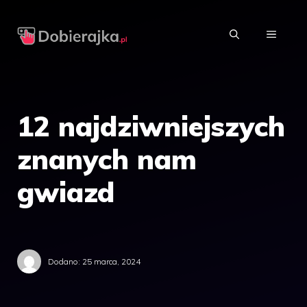
Przejdź
do
MENU
treści
12 najdziwniejszych
znanych nam
gwiazd
Dodano:
25 marca, 2024