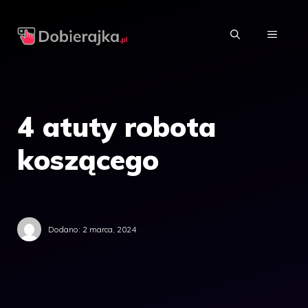
Przejdź
do
MENU
treści
4 atuty robota
koszącego
Dodano:
2 marca, 2024