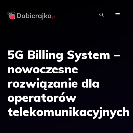
Przejdź
do
MENU
treści
5G Billing System –
nowoczesne
rozwiązanie dla
operatorów
telekomunikacyjnych