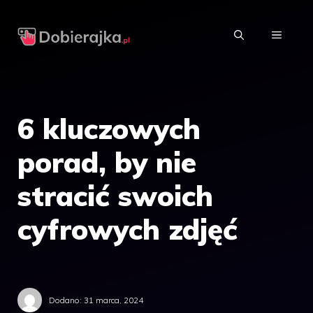
Przejdź
do
MENU
treści
6 kluczowych
porad, by nie
stracić swoich
cyfrowych zdjęć
Dodano:
31 marca, 2024