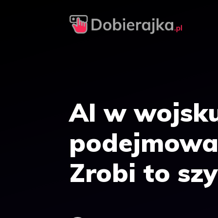
Przejdź
do
treści
AI w wojsk
podejmować
Zrobi to szy