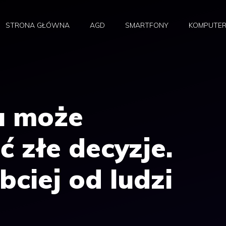
STRONA GŁÓWNA
AGD
SMARTFONY
KOMPUTE
u może
 złe decyzje.
bciej od ludzi