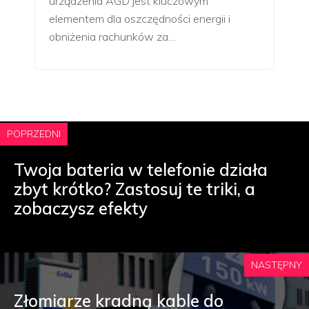
urządzenia AGD jest kluczowym
elementem dla oszczędności energii i
obniżenia rachunków za…
POPRZEDNI
Twoja bateria w telefonie działa
zbyt krótko? Zastosuj te triki, a
zobaczysz efekty
NASTĘPNY
Złomiarze kradną kable do