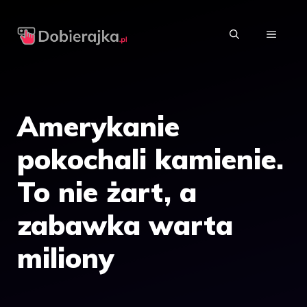
Przejdź
do
MENU
treści
Amerykanie
pokochali kamienie.
To nie żart, a
zabawka warta
miliony