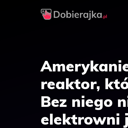
Przejdź
do
treści
Amerykanie
reaktor, kt
Bez niego n
elektrowni