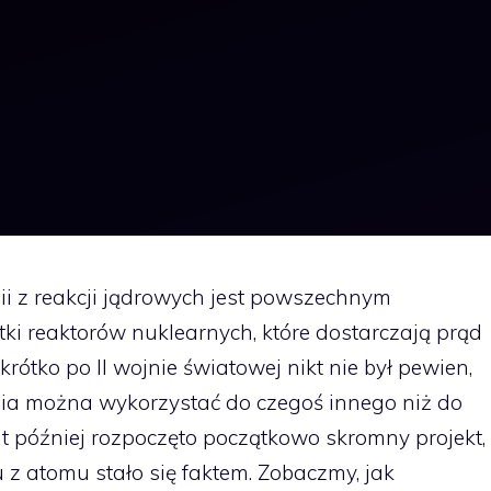
i z reakcji jądrowych jest powszechnym
tki reaktorów nuklearnych, które dostarczają prąd
rótko po II wojnie światowej nikt nie był pewien,
nia można wykorzystać do czegoś innego niż do
lat później rozpoczęto początkowo skromny projekt,
z atomu stało się faktem. Zobaczmy, jak