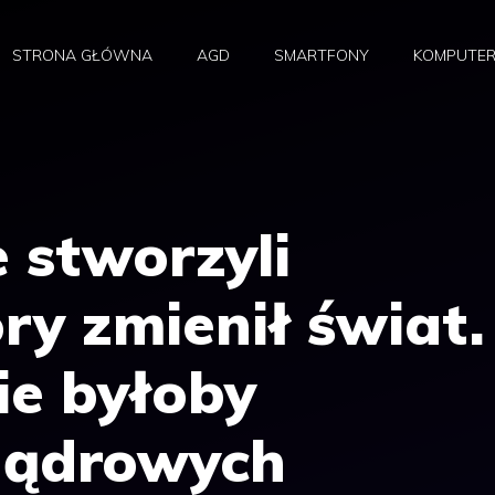
STRONA GŁÓWNA
AGD
SMARTFONY
KOMPUTE
 stworzyli
óry zmienił świat.
ie byłoby
 jądrowych