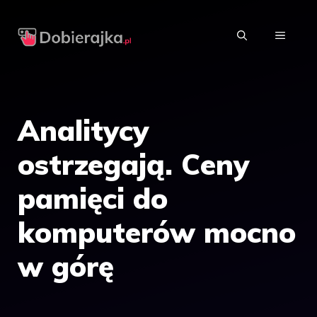
Przejdź
do
MENU
treści
Analitycy
ostrzegają. Ceny
pamięci do
komputerów mocno
w górę