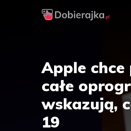
Przejdź
do
treści
Apple chce
całe oprog
wskazują, c
19