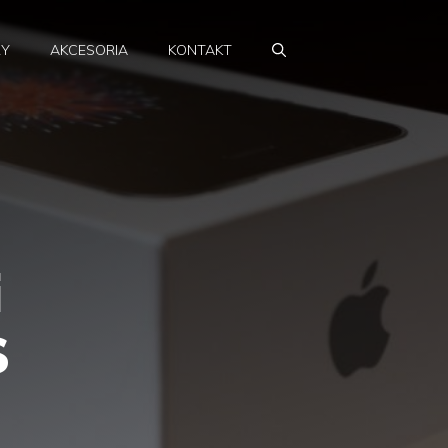
RY
AKCESORIA
KONTAKT
i
S