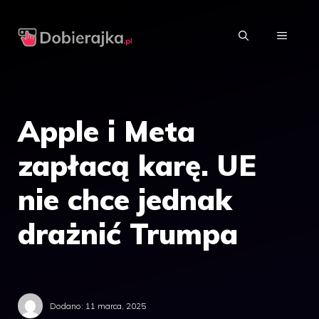
Przejdź
do
MENU
treści
Apple i Meta
zapłacą karę. UE
nie chce jednak
drażnić Trumpa
Dodano:
11 marca, 2025