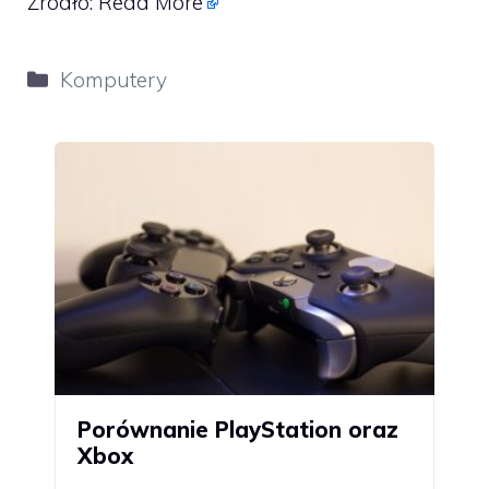
Źródło:
Read More
Kategorie
Komputery
Porównanie PlayStation oraz
Xbox