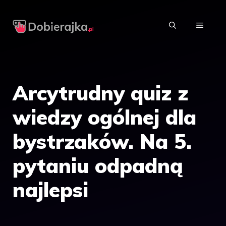
Przejdź
do
MENU
treści
Arcytrudny quiz z
wiedzy ogólnej dla
bystrzaków. Na 5.
pytaniu odpadną
najlepsi