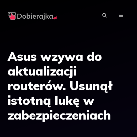
Przejdź
do
MENU
treści
Asus wzywa do
aktualizacji
routerów. Usunął
istotną lukę w
zabezpieczeniach