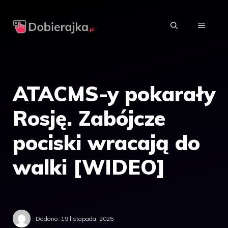
Przejdź
do
MENU
treści
ATACMS-y pokarały
Rosję. Zabójcze
pociski wracają do
walki [WIDEO]
Dodano:
19 listopada, 2025