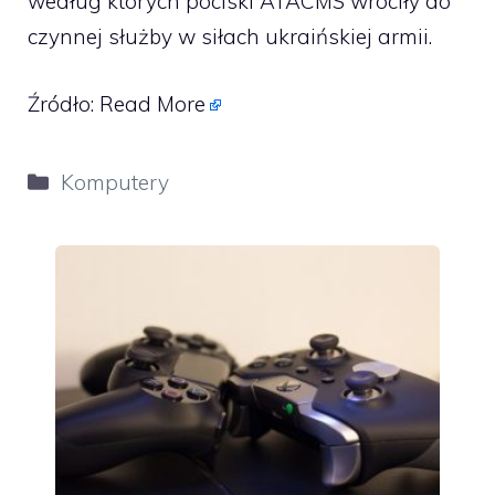
według których pociski ATACMS wróciły do
czynnej służby w siłach ukraińskiej armii.
Źródło:
Read More
Kategorie
Komputery