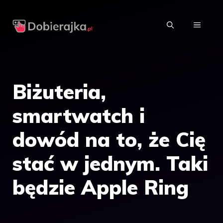
Przejdź
do
MENU
treści
Biżuteria,
smartwatch i
dowód na to, że Cię
stać w jednym. Taki
będzie Apple Ring