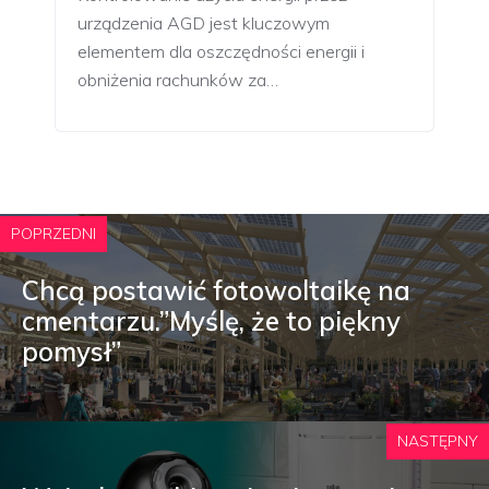
urządzenia AGD jest kluczowym
elementem dla oszczędności energii i
obniżenia rachunków za…
POPRZEDNI
Chcą postawić fotowoltaikę na
cmentarzu.”Myślę, że to piękny
pomysł”
NASTĘPNY