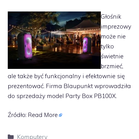
Głośnik
imprezowy
może nie
tylko
świetnie
brzmieć,
ale także być funkcjonalny i efektownie się
prezentować. Firma Blaupunkt wprowadziła
do sprzedaży model Party Box PB100X.
Źródło:
Read More
Kategorie
Komputery