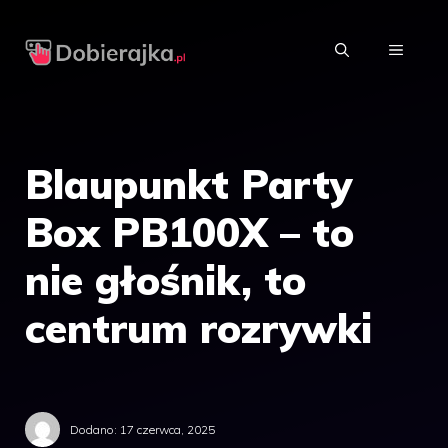
Przejdź
do
MENU
treści
Blaupunkt Party
Box PB100X – to
nie głośnik, to
centrum rozrywki
Dodano:
17 czerwca, 2025