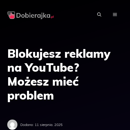
Przejdź
do
MENU
treści
Blokujesz reklamy
na YouTube?
Możesz mieć
problem
Dodano:
11 sierpnia, 2025