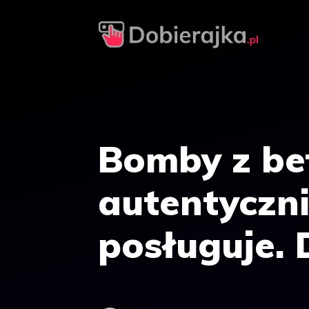
Przejdź
do
treści
Bomby z be
autentyczni
posługuje. 