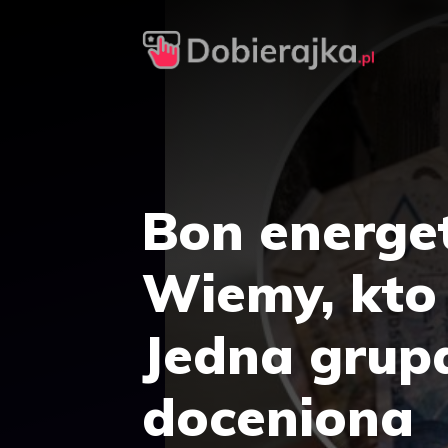
Przejdź
do
treści
Bon energe
Wiemy, kto i
Jedna grup
doceniona