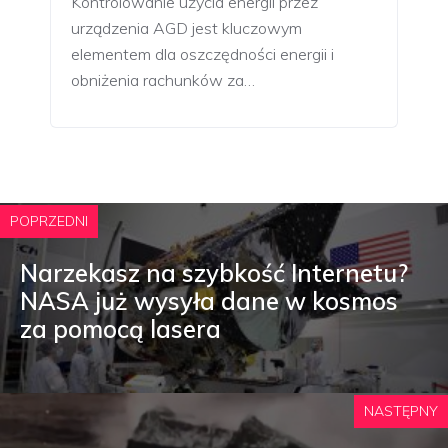
Kontrolowanie użycia energii przez
urządzenia AGD jest kluczowym
elementem dla oszczędności energii i
obniżenia rachunków za…
POPRZEDNI
Narzekasz na szybkość Internetu?
NASA już wysyła dane w kosmos
za pomocą lasera
NASTĘPNY