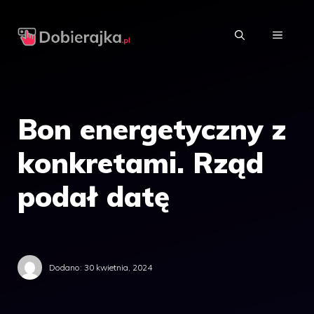
Przejdź
do
MENU
treści
Bon energetyczny z
konkretami. Rząd
podał datę
Dodano:
30 kwietnia, 2024