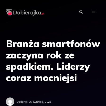
Przejdź
do
MENU
treści
Branża smartfonów
zaczyna rok ze
spadkiem. Liderzy
coraz mocniejsi
Dodano:
16 kwietnia, 2026