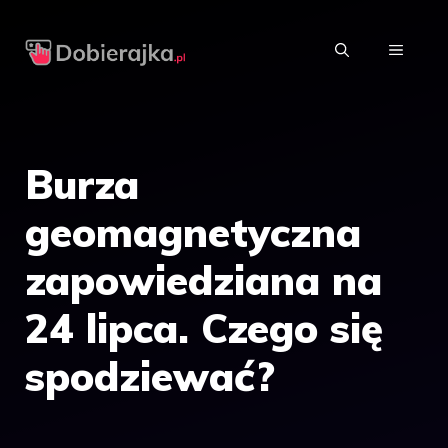
Przejdź
do
MENU
treści
Burza
geomagnetyczna
zapowiedziana na
24 lipca. Czego się
spodziewać?