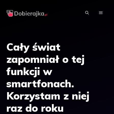
Przejdź
do
MENU
treści
Cały świat
zapomniał o tej
funkcji w
smartfonach.
Korzystam z niej
raz do roku