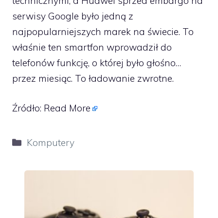
technicznymi, a Huawei sprzed embargo na
serwisy Google było jedną z
najpopularniejszych marek na świecie. To
właśnie ten smartfon wprowadził do
telefonów funkcję, o której było głośno…
przez miesiąc. To ładowanie zwrotne.
Źródło:
Read More
Kategorie
Komputery