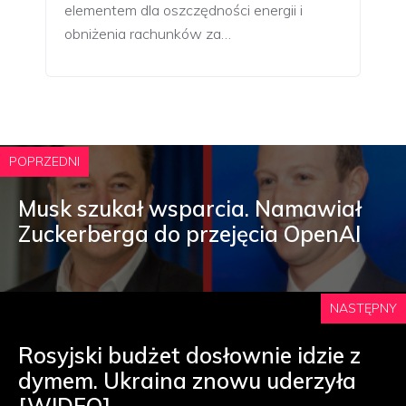
elementem dla oszczędności energii i
obniżenia rachunków za…
POPRZEDNI
Musk szukał wsparcia. Namawiał
Zuckerberga do przejęcia OpenAI
NASTĘPNY
Rosyjski budżet dosłownie idzie z
dymem. Ukraina znowu uderzyła
[WIDEO]