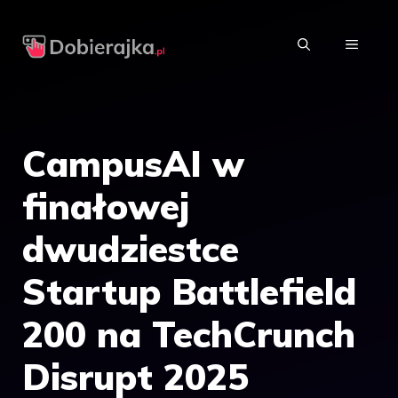
Przejdź
do
MENU
treści
CampusAI w
finałowej
dwudziestce
Startup Battlefield
200 na TechCrunch
Disrupt 2025