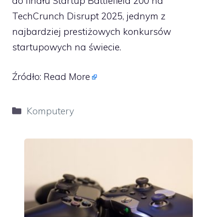
do finału Startup Battlefield 200 na
TechCrunch Disrupt 2025, jednym z
najbardziej prestiżowych konkursów
startupowych na świecie.
Źródło:
Read More
Kategorie
Komputery