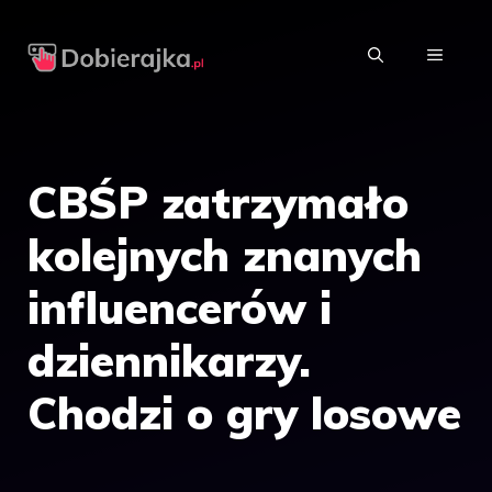
Przejdź
do
MENU
treści
CBŚP zatrzymało
kolejnych znanych
influencerów i
dziennikarzy.
Chodzi o gry losowe