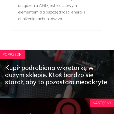
urządzenia AGD jest kluczowym
elementem dla oszczędności energii i
obniżenia rachunków za…
POPRZEDNI
Kupił podrobioną wkrętarkę w
dużym sklepie. Ktoś bardzo się
starał, aby to pozostało nieodkryte
NASTĘPNY