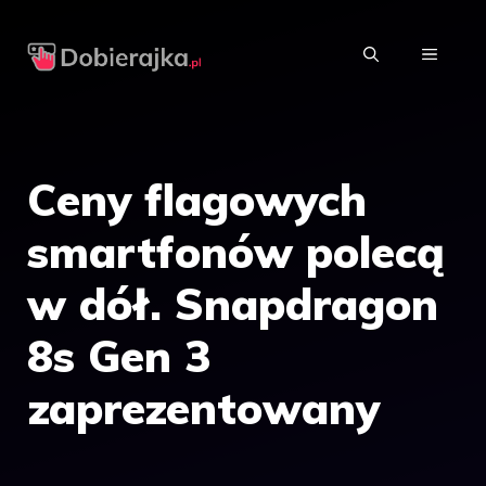
Przejdź
do
MENU
treści
Ceny flagowych
smartfonów polecą
w dół. Snapdragon
8s Gen 3
zaprezentowany