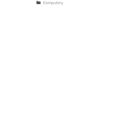
Kategorie
Komputery