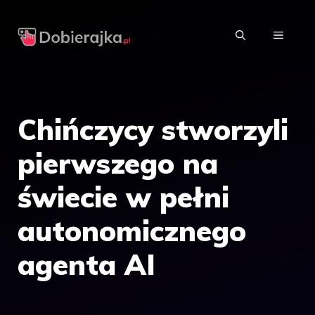
Przejdź
do
MENU
treści
Chińczycy stworzyli
pierwszego na
świecie w pełni
autonomicznego
agenta AI