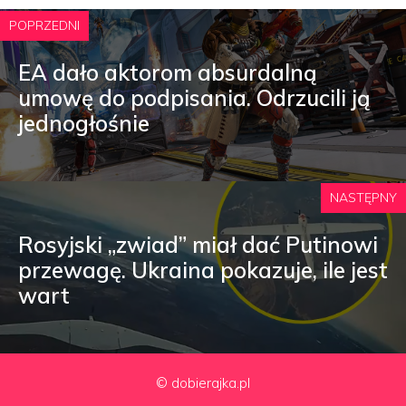
POPRZEDNI
EA dało aktorom absurdalną
umowę do podpisania. Odrzucili ją
jednogłośnie
NASTĘPNY
Rosyjski „zwiad” miał dać Putinowi
przewagę. Ukraina pokazuje, ile jest
wart
© dobierajka.pl