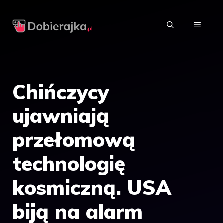
Przejdź
do
MENU
treści
Chińczycy
ujawniają
przełomową
technologię
kosmiczną. USA
biją na alarm