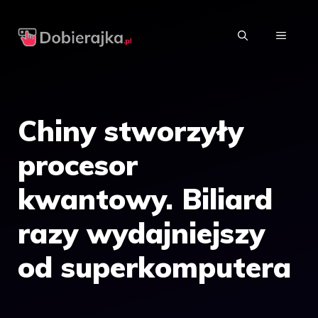
Przejdź
do
MENU
treści
Chiny stworzyły
procesor
kwantowy. Biliard
razy wydajniejszy
od superkomputera