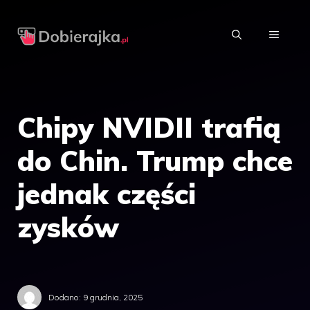
Przejdź
do
MENU
treści
Chipy NVIDII trafią
do Chin. Trump chce
jednak części
zysków
Dodano:
9 grudnia, 2025