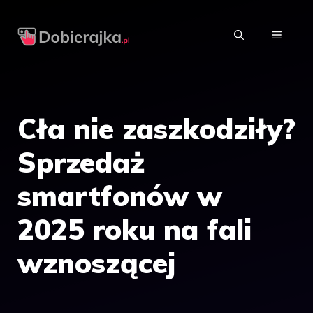
Przejdź
do
MENU
treści
Cła nie zaszkodziły?
Sprzedaż
smartfonów w
2025 roku na fali
wznoszącej