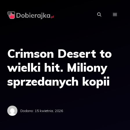
Przejdź
do
MENU
treści
Crimson Desert to
wielki hit. Miliony
sprzedanych kopii
Dodano:
15 kwietnia, 2026