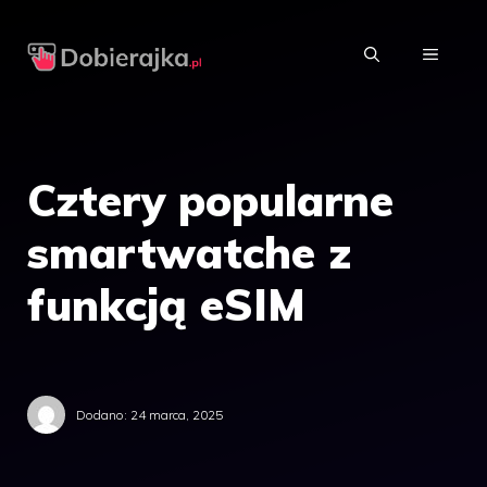
Przejdź
do
MENU
treści
Cztery popularne
smartwatche z
funkcją eSIM
Dodano:
24 marca, 2025