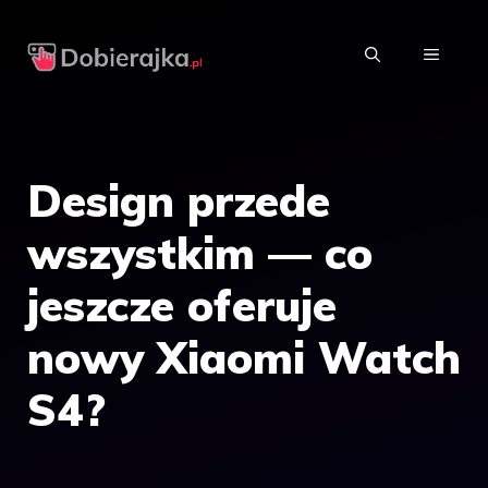
Przejdź
do
MENU
treści
Design przede
wszystkim — co
jeszcze oferuje
nowy Xiaomi Watch
S4?