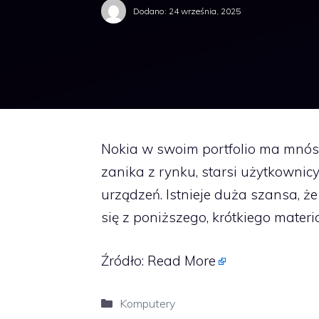
Dodano:
24 września, 2025
Nokia w swoim portfolio ma mnós
zanika z rynku, starsi użytkownicy
urządzeń. Istnieje duża szansa, ż
się z poniższego, krótkiego materia
Źródło:
Read More
Kategorie
Komputery