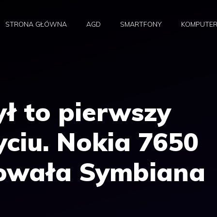
STRONA GŁÓWNA
AGD
SMARTFONY
KOMPUTE
ył to pierwszy
yciu. Nokia 7650
owała Symbiana