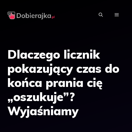
Przejdź
do
MENU
treści
Dlaczego licznik
pokazujący czas do
końca prania cię
„oszukuje”?
Wyjaśniamy