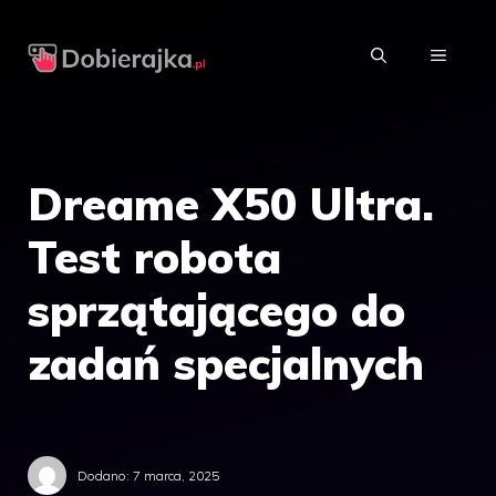
Przejdź
do
MENU
treści
Dreame X50 Ultra.
Test robota
sprzątającego do
zadań specjalnych
Dodano:
7 marca, 2025