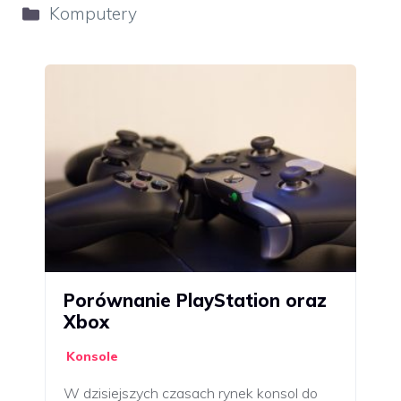
Kategorie
Komputery
Porównanie PlayStation oraz
Xbox
Konsole
W dzisiejszych czasach rynek konsol do