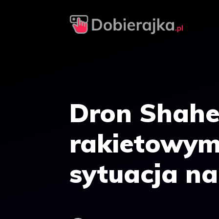
Przejdź
do
treści
Dron Shahe
rakietowym
sytuacja na