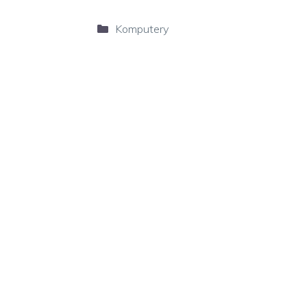
Kategorie
Komputery