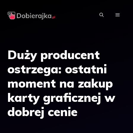
Przejdź
do
MENU
treści
Duży producent
ostrzega: ostatni
moment na zakup
karty graficznej w
dobrej cenie