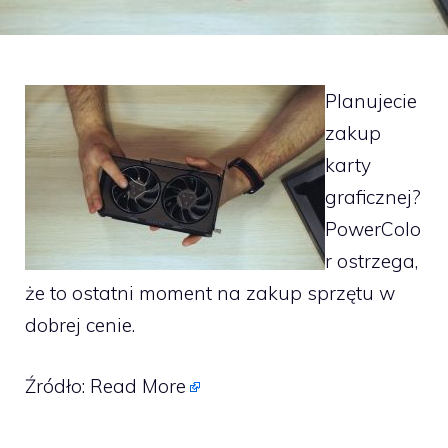
Planujecie
zakup
karty
graficznej?
PowerColo
r ostrzega,
że to ostatni moment na zakup sprzętu w
dobrej cenie.
Źródło:
Read More