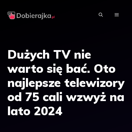
Przejdź
do
MENU
treści
Dużych TV nie
warto się bać. Oto
najlepsze telewizory
od 75 cali wzwyż na
lato 2024