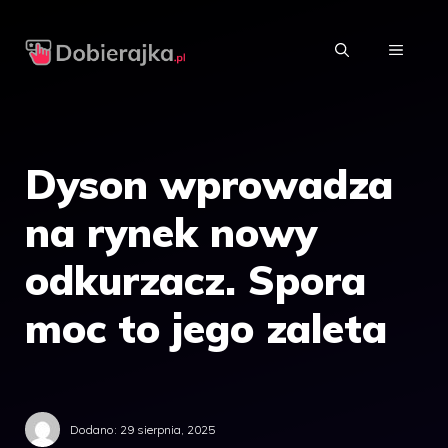
Przejdź
do
MENU
treści
Dyson wprowadza
na rynek nowy
odkurzacz. Spora
moc to jego zaleta
Dodano:
29 sierpnia, 2025