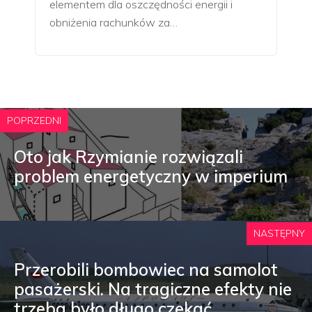
elementem dla oszczędności energii i
obniżenia rachunków za…
POPRZEDNI
Oto jak Rzymianie rozwiązali
problem energetyczny w imperium
NASTĘPNY
Przerobili bombowiec na samolot
pasażerski. Na tragiczne efekty nie
trzeba było długo czekać