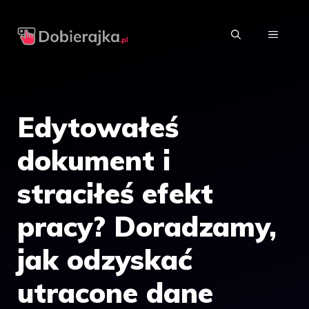
Przejdź
do
MENU
treści
Edytowałeś
dokument i
straciłeś efekt
pracy? Doradzamy,
jak odzyskać
utracone dane