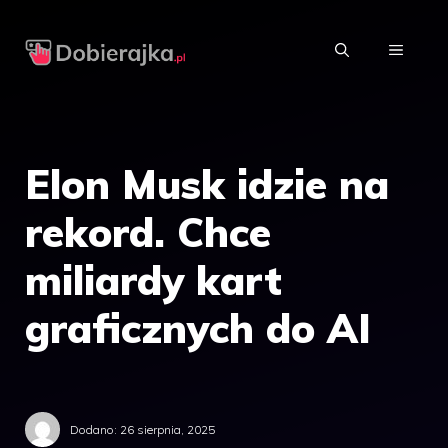
Przejdź
do
MENU
treści
Elon Musk idzie na
rekord. Chce
miliardy kart
graficznych do AI
Dodano:
26 sierpnia, 2025