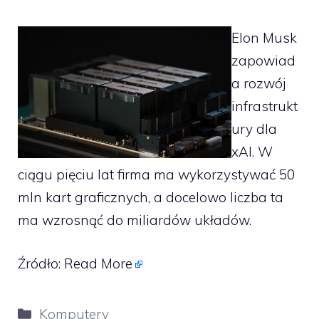
Elon Musk
zapowiad
a rozwój
infrastrukt
ury dla
xAI. W
ciągu pięciu lat firma ma wykorzystywać 50
mln kart graficznych, a docelowo liczba ta
ma wzrosnąć do miliardów układów.
Źródło:
Read More
Kategorie
Komputery