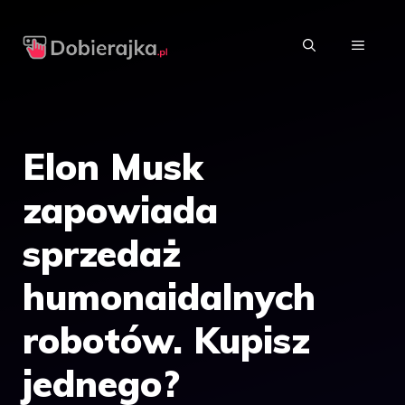
Przejdź
do
MENU
treści
Elon Musk
zapowiada
sprzedaż
humonaidalnych
robotów. Kupisz
jednego?