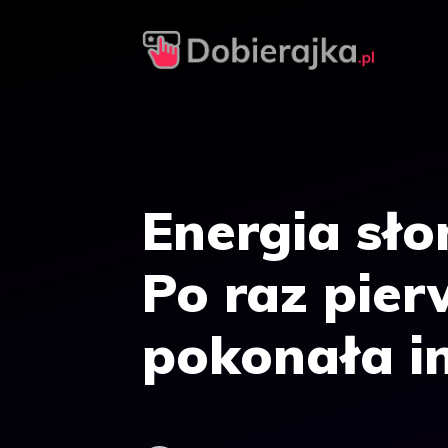
Przejdź
do
treści
Energia sło
Po raz pier
pokonała i