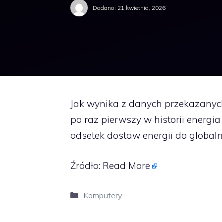
Dodano:
21 kwietnia, 2026
Jak wynika z danych przekazanyc
po raz pierwszy w historii energ
odsetek dostaw energii do global
Źródło:
Read More
Kategorie
Komputery