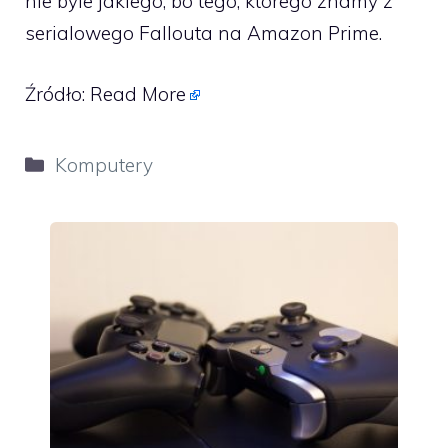
nie byle jakiego, bo tego, którego znamy z
serialowego Fallouta na Amazon Prime.
Źródło:
Read More
Kategorie
Komputery