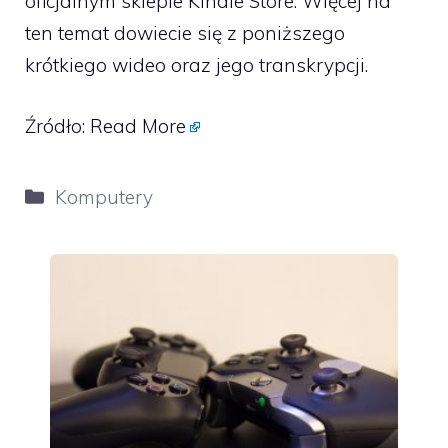
oficjalnym sklepie Kindle Store. Więcej na
ten temat dowiecie się z poniższego
krótkiego wideo oraz jego transkrypcji.
Źródło:
Read More
Kategorie
Komputery